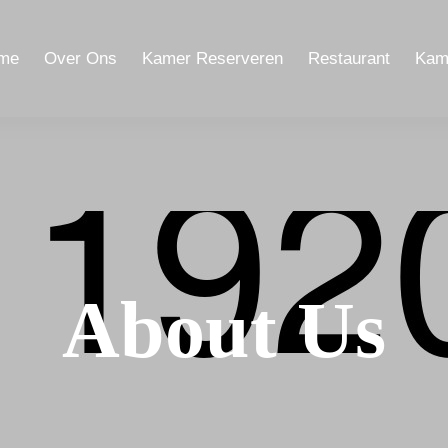
me
Over Ons
Kamer Reserveren
Restaurant
Kam
About Us