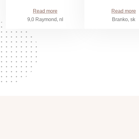
Bedcomfort 10
Toon originee
Read more
Read more
Prima hotel, mooie
Vriendelijk
9,0 Raymond, nl
Branko, sk
ligging en zeer
personeel,
goed restaurant
comfortabel
(share dining is
bedden, een l
echt een aanrader)
en gezellig
Geweldige ligging
restaurant met
met uniek uitzicht
mooi uitzich
op het dal!. En wat
een rust. Dineren
is zeker aan te
bevelen, share
dining is echt TOP.
Ons verblijf was
helaas te kort. We
hadden het liefst