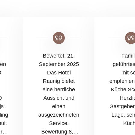
Bewertet: 21.
Famil
eën
September 2025
geführtes
0
Das Hotel
mit s
Raunig bietet
empfehlen
eine herrliche
Küche Sco
0
Aussicht und
Herzli
js-
einen
Gastgeber,
ding
ausgezeichneten
Lage, seh
uit
Service.
Küc
r -
Bewertung 8,0