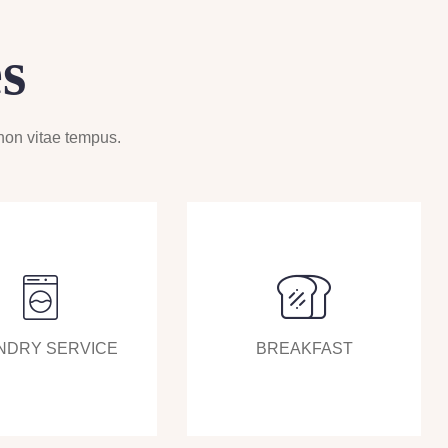
Hauptstraße,
was jedoch
s
durch die
atemberaubende
Panoramalage,
i non vitae tempus.
von der aus man
die Schönheit
der Landschaft
in vollen Zügen
genießen kann,
mehr als
ausgeglichen
NDRY SERVICE
BREAKFAST
wird. Die Küche
ist
ausgezeichnet.