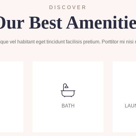
iets langer willen
DISCOVER
genieten.
Our Best Amenitie
ue vel habitant eget tincidunt facilisis pretium. Porttitor mi nis
BATH
LAU