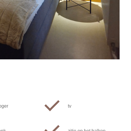
oger
tv
ank
zitje op het balkon