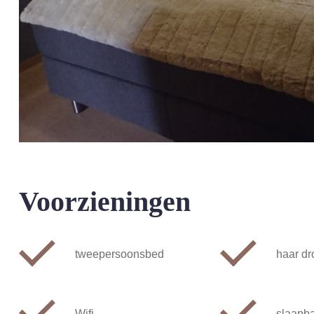
Voorzieningen
tweepersoonsbed
haar dr
Wifi
slaapb