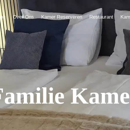
me
Over Ons
Kamer Reserveren
Restaurant
Kam
Familie Kame